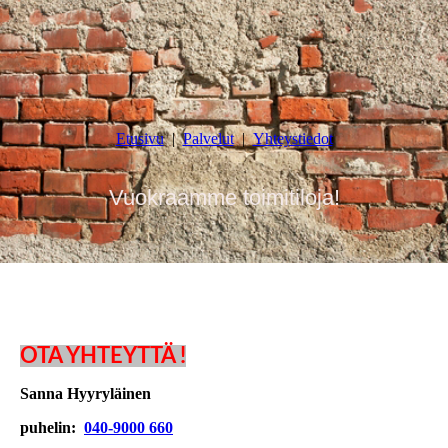
Etusivu
Palvelut
Yhteystiedot
Vuokraamme toimitiloja!
Vuokraamme toimitiloja Kouvolan ja Kuusankosken
alueella sekä yrityksille että yksityisille!
OTA YHTEYTTÄ !
Sanna Hyyryläinen
puhelin:
040-9000 660